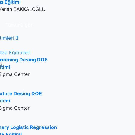
zı Eğitimi
Kenan BAKKALOĞLU
Tümünü gör
timleri
tab Eğitimleri
reening Desing DOE
itimi
Sigma Center
xture Desing DOE
itimi
Sigma Center
nary Logistic Regression
E Eğitimi