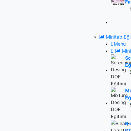
Fa
Minitab Eği
Menu
Mini
Sc
Eğ
Mi
Eğ
Bi
DO