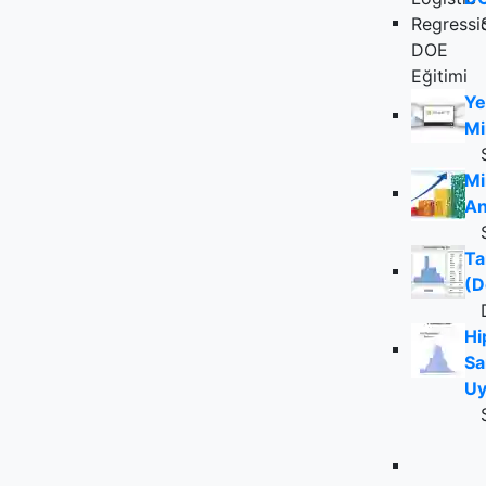
Ye
Mi
Mi
An
Ta
(D
Hi
Sa
Uy