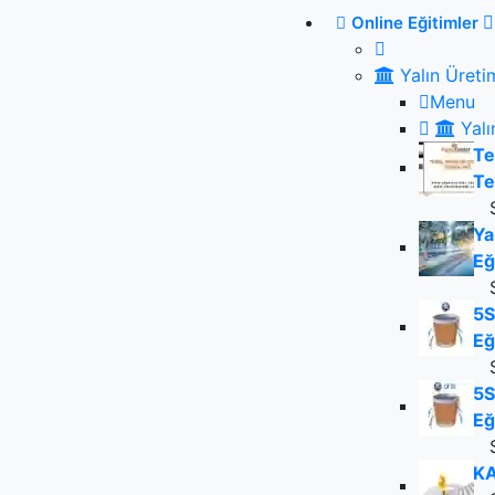
Online Eğitimler
Yalın Üreti
Menu
Yalı
Te
Te
Ya
Eğ
5S
Eğ
5S
Eğ
KA