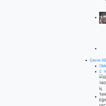
Çevre (I
M
Y