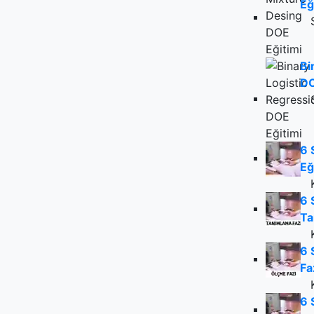
Eğ
Bi
DO
6 
Eğ
6 
Ta
6 
Fa
6 